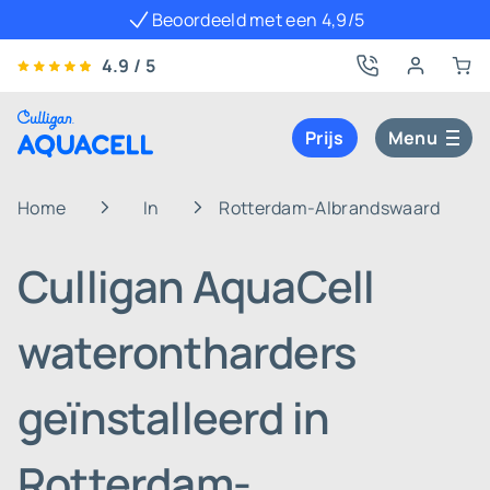
Beoordeeld met een 4,9/5
4.9 / 5
Prijs
Menu
Home
In
Rotterdam-Albrandswaard
Culligan AquaCell
waterontharders
geïnstalleerd in
Rotterdam-