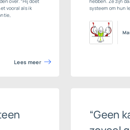
den over. “Hij doet
hebben. Ze zijn d
t vooral als ik
systeem om hun le
ntie,
Mar
Lees meer
steen
“Geen ka