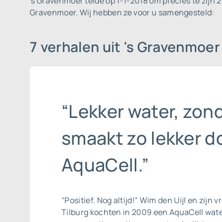
's Gravenmoer telde op 1-1-2018 om precies te zijn 
Gravenmoer. Wij hebben ze voor u samengesteld:
7 verhalen uit 's Gravenmoe
“Lekker water, zond
smaakt zo lekker d
AquaCell.”
“Positief. Nog altijd!” Wim den Uijl en zijn 
Tilburg kochten in 2009 een AquaCell
wate