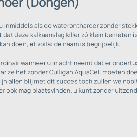
nmoer (Dongen)
u inmiddels als de waterontharder zonder stekk
t dat deze kalkaanslag killer zó klein bemeten 
an doen, et voilà: de naam is begrijpelijk.
ordinair wanneer u in acht neemt dat er onder
aar ze het zonder Culligan AquaCell moeten d
ijn allen blij met dit succes toch zullen we noo
 er ook mag plaatsvinden, u kunt zonder uitzon