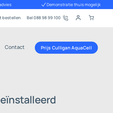
 advies
Demonstratie thuis mogelijk
t bestellen
Bel 088 98 99 100
Contact
Prijs Culligan AquaCell
eïnstalleerd