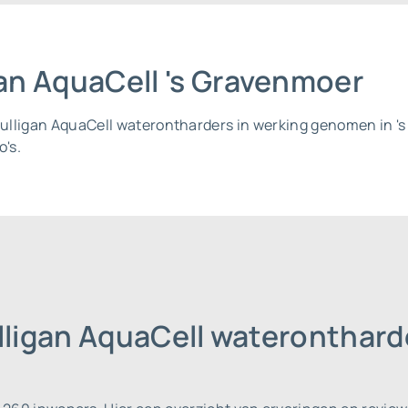
igan AquaCell 's Gravenmoer
l Culligan AquaCell waterontharders in werking genomen in 
o's.
lligan AquaCell wateronthard