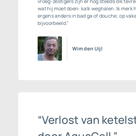
vroeg-zestigers zijn er nog steeds dik tevre
wat hij moet doen: kalk weghalen. Ik merk he
ergens anders in bad ga of douche; op vaka
bijvoorbeeld.”
Wim den Uijl
“Verlost van ketel