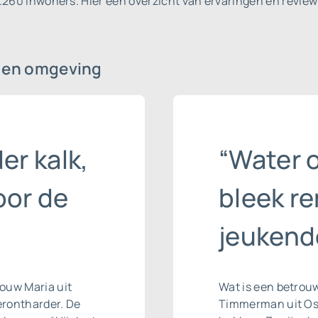
2.260 inwoners.
Hier een overzicht van ervaringen en review
r
en omgeving
er kalk,
“Water 
oor de
bleek r
jeukend
vrouw Maria uit
Wat is een betro
rontharder
. De
Timmerman uit Os