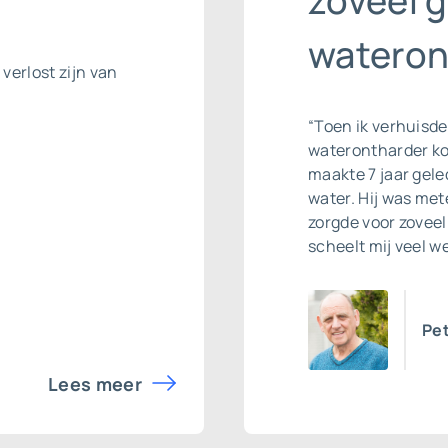
zoveel 
wateron
 verlost zijn van
“Toen ik verhuisde
waterontharder ko
maakte 7 jaar gele
water. Hij was me
zorgde voor zoveel
scheelt mij veel we
Pet
Lees meer