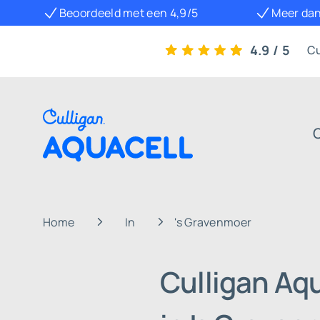
Beoordeeld met een 4,9/5
Meer dan
4.9 / 5
Cu
Home
In
's Gravenmoer
Culligan Aq