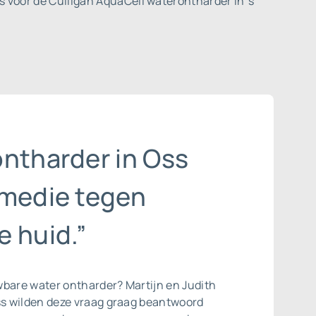
s voor de Culligan AquaCell waterontharder in 's
ontharder in Oss
emedie tegen
e huid.”
uwbare
water ontharder
? Martijn en Judith
s wilden deze vraag graag beantwoord