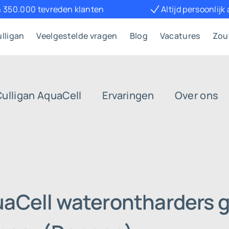
 350.000 tevreden klanten
Altijd persoonlijk
lligan
Veelgestelde vragen
Blog
Vacatures
Zou
Culligan AquaCell
Ervaringen
Over ons
uaCell waterontharders g