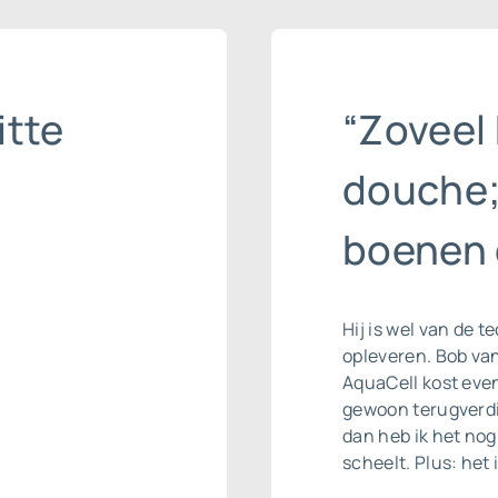
itte
“Zoveel 
douche;
boenen 
Hij is wel van de 
opleveren. Bob va
AquaCell kost even
gewoon terugverdi
dan heb ik het nog 
scheelt. Plus: het 