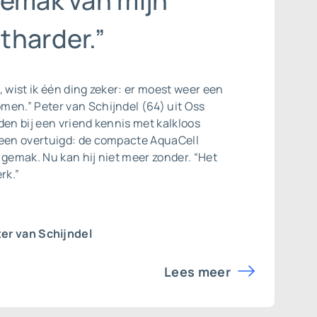
gemak van mijn
tharder.”
, wist ik één ding zeker: er moest weer een
men.” Peter van Schijndel (64) uit Oss
den bij een vriend kennis met kalkloos
teen overtuigd: de compacte AquaCell
 gemak. Nu kan hij niet meer zonder. “Het
rk.”
er van Schijndel
Lees meer