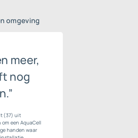
en omgeving
n meer,
ft nog
n.”
 (37) uit
en om een AquaCell
roge handen waar
installatie