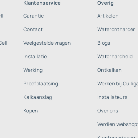
Klantenservice
Overig
ll
Garantie
Artikelen
Contact
Waterontharder
Cell
Veelgestelde vragen
Blogs
Installatie
Waterhardheid
Werking
Ontkalken
Proefplaatsing
Werken bij Culli
Kalkaanslag
Installateurs
Kopen
Over ons
Verdien webshop
Klantervaringen