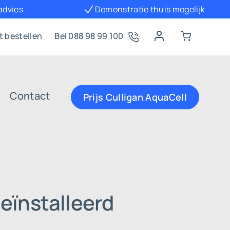
 advies
Demonstratie thuis mogelijk
t bestellen
Bel 088 98 99 100
Contact
Prijs Culligan AquaCell
eïnstalleerd