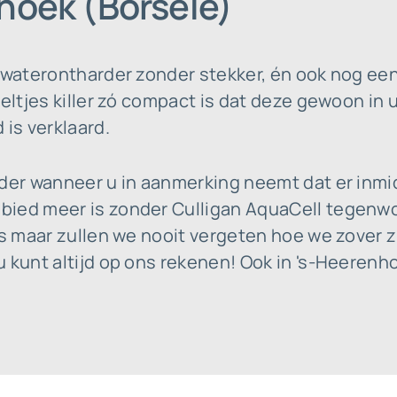
nhoek (Borsele)
 waterontharder zonder stekker, én ook nog een
eeltjes killer zó compact is dat deze gewoon in
 is verklaard.
nder wanneer u in aanmerking neemt dat er inm
ied meer is zonder Culligan AquaCell tegenwoor
es maar zullen we nooit vergeten hoe we zover 
 kunt altijd op ons rekenen! Ook in 's-Heerenh