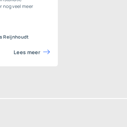
er nog veel meer
s Reijnhoudt
Lees meer