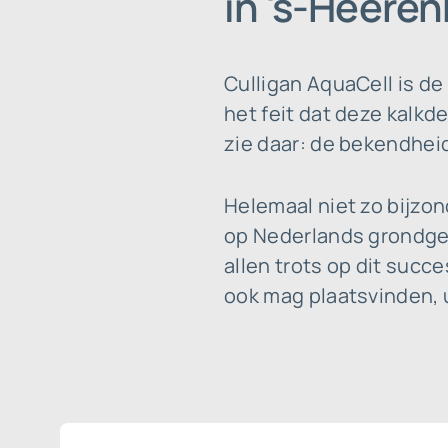
in 's-Heere
Culligan AquaCell is de
het feit dat deze kalkd
zie daar: de bekendheid
Helemaal niet zo bijzo
op Nederlands grondgeb
allen trots op dit succ
ook mag plaatsvinden, u