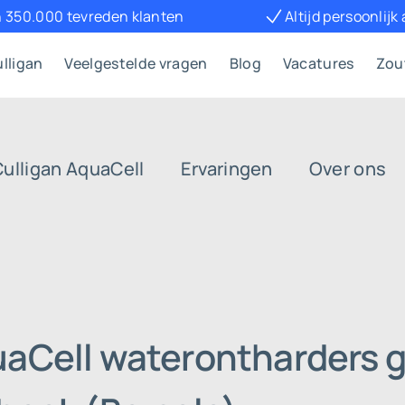
 350.000 tevreden klanten
Altijd persoonlijk
lligan
Veelgestelde vragen
Blog
Vacatures
Zou
Culligan AquaCell
Ervaringen
Over ons
uaCell waterontharders g