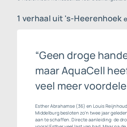
1 verhaal uit 's-Heerenhoek
“Geen droge hande
maar AquaCell hee
veel meer voordele
Esther Abrahamse (36) en Louis Reijnhoudt
Middelburg besloten zo’n twee jaar geled
aan te schaffen. Directe aanleiding: de d
vooral Esther veel last van had. Maar na de 