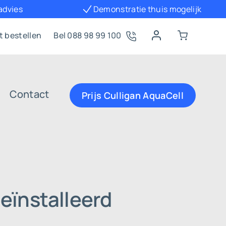
 advies
Demonstratie thuis mogelijk
t bestellen
Bel 088 98 99 100
Contact
Prijs Culligan AquaCell
eïnstalleerd