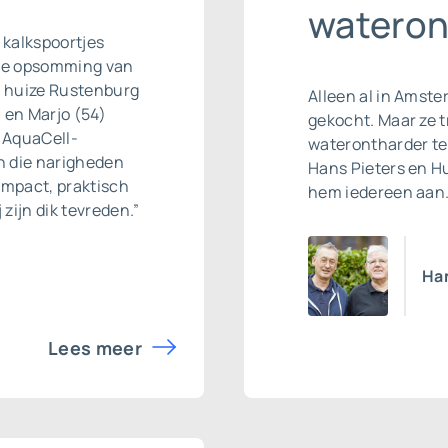
wateron
 kalkspoortjes
ine opsomming van
in huize Rustenburg
Alleen al in Amste
 en Marjo (54)
gekocht. Maar ze t
 AquaCell-
waterontharder te 
n die narigheden
Hans Pieters en H
ompact, praktisch
hem iedereen aan.
 zijn dik tevreden.”
Ha
Lees meer