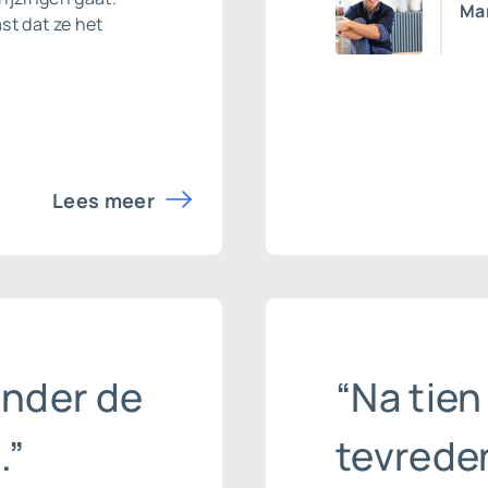
Ma
st dat ze het
Lees meer
onder de
“Na tien
.”
tevrede