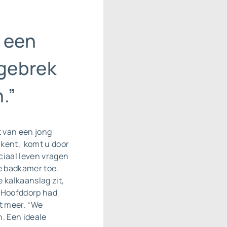
 een
dgebrek
.”
t van een jong
 kent, komt u door
ciaal leven vragen
e badkamer toe.
 kalkaanslag zit,
it Hoofddorp had
et meer. “We
. Een ideale