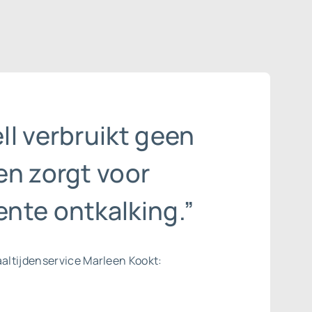
l verbruikt geen
en zorgt voor
nte ontkalking.”
aaltijdenservice Marleen Kookt: