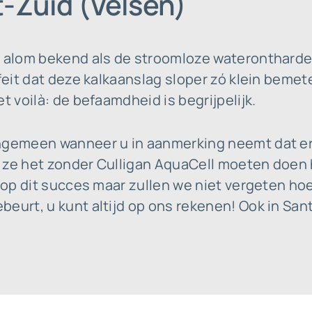
t-Zuid (Velsen)
t alom bekend als de stroomloze waterontharde
feit dat deze kalkaanslag sloper zó klein bemete
t voilà: de befaamdheid is begrijpelijk.
ngemeen wanneer u in aanmerking neemt dat er 
 ze het zonder Culligan AquaCell moeten doen
 op dit succes maar zullen we niet vergeten hoe 
eurt, u kunt altijd op ons rekenen! Ook in San