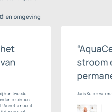
id
en omgeving
 het
“AquaCel
 van
stroom 
permane
bij hun tweede
Joris Keizer van m
onden ze binnen
ll! Annette noemt
ijzingen gaat.