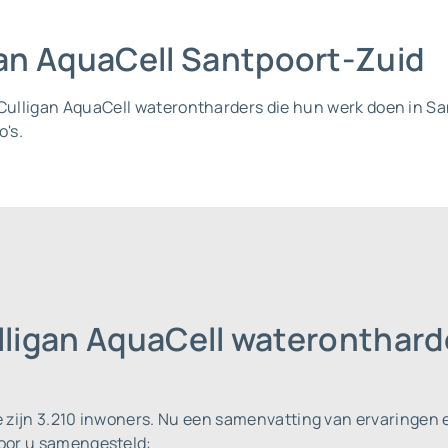
igan AquaCell Santpoort-Zuid
l Culligan AquaCell waterontharders die hun werk doen in S
o's.
lligan AquaCell wateronthar
 zijn 3.210 inwoners.
Nu een samenvatting van ervaringen e
voor u samengesteld: