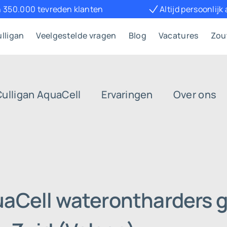
 350.000 tevreden klanten
Altijd persoonlijk
lligan
Veelgestelde vragen
Blog
Vacatures
Zou
Culligan AquaCell
Ervaringen
Over ons
uaCell waterontharders g