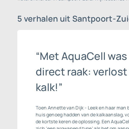
5 verhalen uit Santpoort-Zu
“Met AquaCell was
direct raak: verlost
kalk!”
Toen Annette van Dijk - Leek en haar man 
huis genoeg hadden van de kalkaanslag, v
de kortste keren de oplossing. Een AquaCe
zich ‘een argwanend type’ als het om aanpr