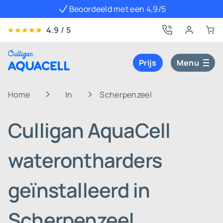
Beoordeeld met een 4,9/5
4.9 / 5
Prijs
Menu
Home
In
Scherpenzeel
Culligan AquaCell
waterontharders
geïnstalleerd in
Scherpenzeel