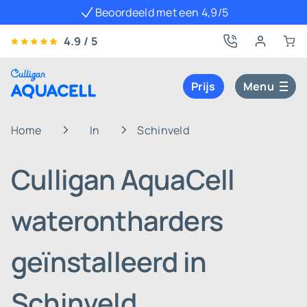
Beoordeeld met een 4,9/5
4.9 / 5
Prijs
Menu
Home
In
Schinveld
Culligan AquaCell
waterontharders
geïnstalleerd in
Schinveld