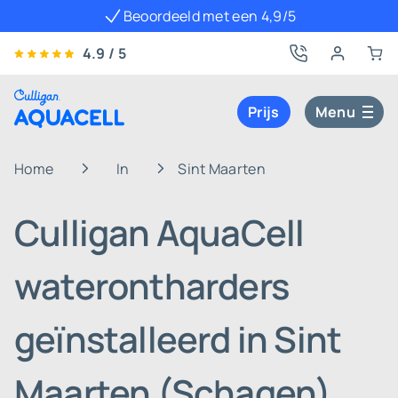
Beoordeeld met een 4,9/5
4.9 / 5
Prijs
Menu
Home
In
Sint Maarten
Culligan AquaCell
waterontharders
geïnstalleerd in Sint
Maarten (Schagen)