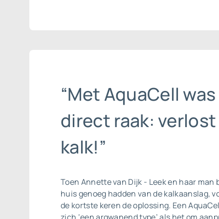
“Met AquaCell was
direct raak: verlost
kalk!”
Toen Annette van Dijk - Leek en haar man 
huis genoeg hadden van de kalkaanslag, v
de kortste keren de oplossing. Een AquaCe
zich ‘een argwanend type’ als het om aanpr