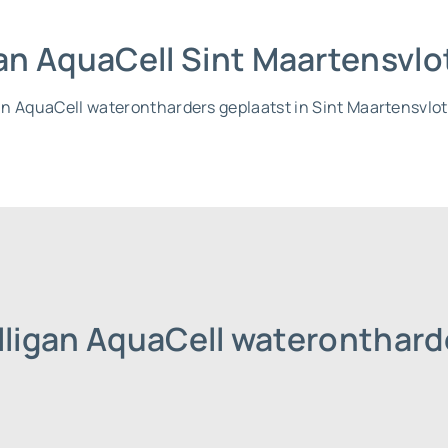
igan AquaCell Sint Maartensvl
igan AquaCell waterontharders geplaatst in Sint Maartensvlot
lligan AquaCell wateronthard