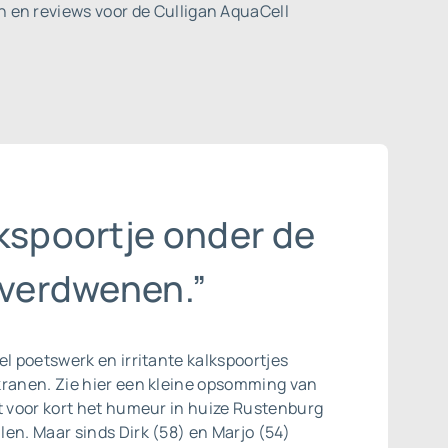
n en reviews voor de Culligan AquaCell
lkspoortje onder de
 verdwenen.”
el poetswerk en irritante kalkspoortjes
kranen. Zie hier een kleine opsomming van
t voor kort het humeur in huize Rustenburg
en. Maar sinds Dirk (58) en Marjo (54)