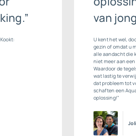
or
oplossin
king.”
van jon
 Kookt:
U kent het wel, do
gezin of omdat u 
alle aandacht die 
niet meer aan een
Waardoor de tegels
wat lastig te verw
dat probleem tot v
schaften een Aqua
oplossing!”
Jol