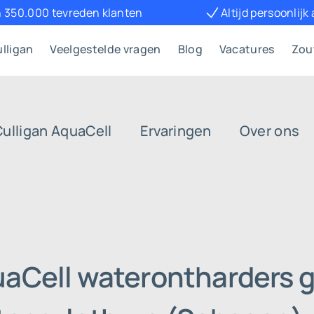
 350.000 tevreden klanten
Altijd persoonlijk
lligan
Veelgestelde vragen
Blog
Vacatures
Zou
Culligan AquaCell
Ervaringen
Over ons
uaCell waterontharders g