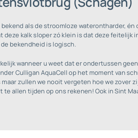
rtensvlotbrug (Schagen)
t bekend als de stroomloze waterontharder, én 
 deze kalk sloper zó klein is dat deze feitelijk 
: de bekendheid is logisch.
kelijk wanneer u weet dat er ondertussen geen
nder Culligan AquaCell op het moment van schr
es maar zullen we nooit vergeten hoe we zover z
t te allen tijden op ons rekenen! Ook in Sint M