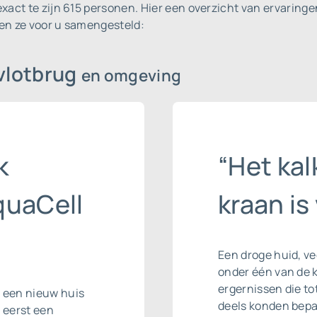
xact te zijn 615 personen.
Hier een overzicht van ervaringe
en ze voor u samengesteld:
svlotbrug
en omgeving
k
“Het ka
quaCell
kraan is
Een droge huid, ve
onder één van de 
ergernissen die to
r een nieuw huis
deels konden bepal
r eerst een