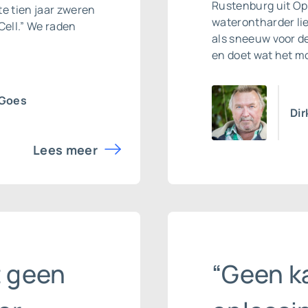
Rustenburg uit Op
te tien jaar zweren
waterontharder li
ell.” We raden
als sneeuw voor de
en doet wat het moe
 Goes
Dir
Lees meer
t geen
“Geen k