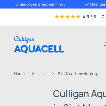
Beoordeeld met een 4,9/5
Meer dan
4.9 / 5
Cu
Home
In
Sint Maartensvlotbrug
Culligan Aq