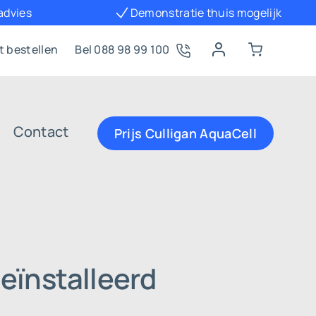
 advies
Demonstratie thuis mogelijk
t bestellen
Bel 088 98 99 100
Contact
Prijs Culligan AquaCell
eïnstalleerd