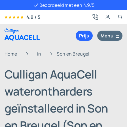
Beoordeeld met een 4,9/5
4.9 / 5
Prijs
Menu
Home
In
Son en Breugel
Culligan AquaCell
waterontharders
geïnstalleerd in Son
en Breugel (Son en