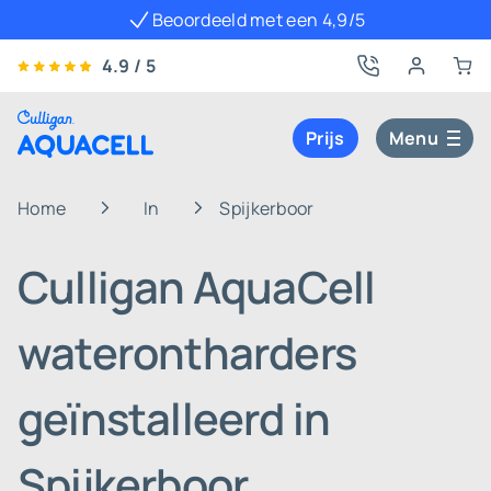
Beoordeeld met een 4,9/5
4.9 / 5
Prijs
Menu
Home
In
Spijkerboor
Culligan AquaCell
waterontharders
geïnstalleerd in
Spijkerboor