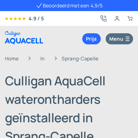
Beoordeeld met een 4,9/5
4.9 / 5
Prijs
Menu
Home
In
Sprang-Capelle
Culligan AquaCell
waterontharders
geïnstalleerd in
Sprang-Capelle