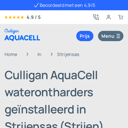
Beoordeeld met een 4,9/5
4.9 / 5
Prijs
Menu
Home
In
Strijensas
Culligan AquaCell
waterontharders
geïnstalleerd in
Strijensas (Strijen)