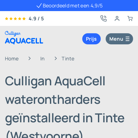
Beoordeeld met een 4,9/5
4.9 / 5
Prijs
Menu
Home
In
Tinte
Culligan AquaCell
waterontharders
geïnstalleerd in Tinte
(Westvoorne)