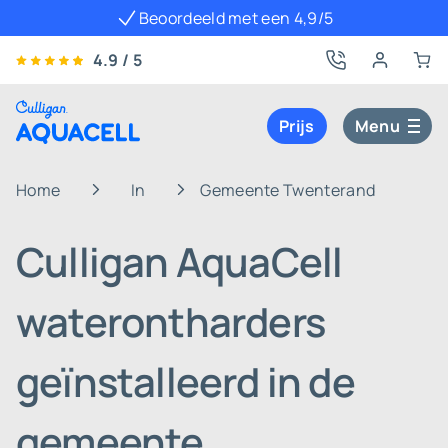
Beoordeeld met een 4,9/5
4.9 / 5
Prijs
Menu
Home
In
Gemeente Twenterand
Culligan AquaCell
waterontharders
geïnstalleerd in de
gemeente