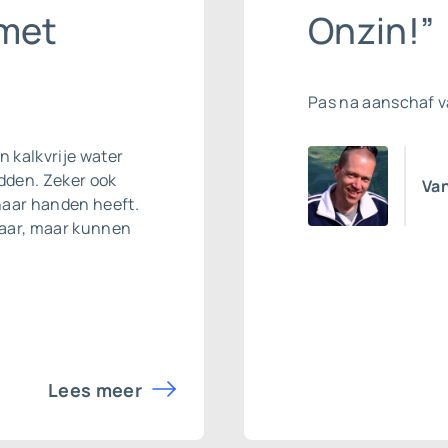
 met
Onzin!”
Pas na aanschaf 
n kalkvrije water
dden. Zeker ook
Van
haar handen heeft.
jaar, maar kunnen
Lees meer