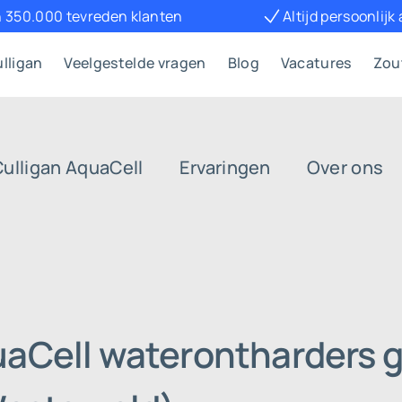
 350.000 tevreden klanten
Altijd persoonlijk
lligan
Veelgestelde vragen
Blog
Vacatures
Zou
Culligan AquaCell
Ervaringen
Over ons
uaCell waterontharders g