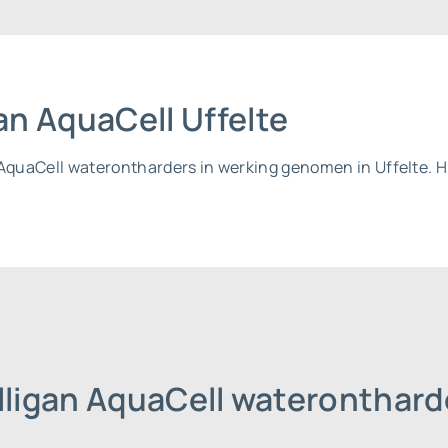
gan AquaCell Uffelte
 AquaCell waterontharders in werking genomen in Uffelte. Hi
lligan AquaCell waterontharde