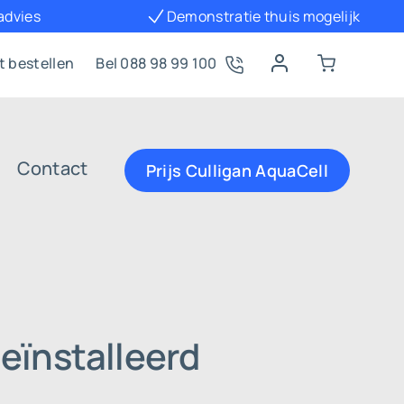
 advies
Demonstratie thuis mogelijk
t bestellen
Bel 088 98 99 100
Contact
Prijs Culligan AquaCell
eïnstalleerd