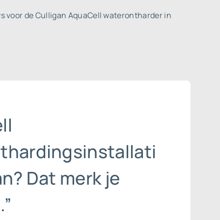
s voor de Culligan AquaCell waterontharder in
ll
thardingsinstallati
an? Dat merk je
.”