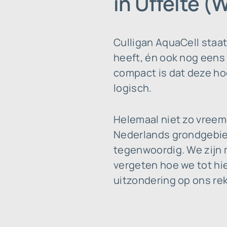
in Uffelte (
Culligan AquaCell staa
heeft, én ook nog eens 
compact is dat deze ho
logisch.
Helemaal niet zo vreem
Nederlands grondgebied
tegenwoordig. We zijn m
vergeten hoe we tot hi
uitzondering op ons rek