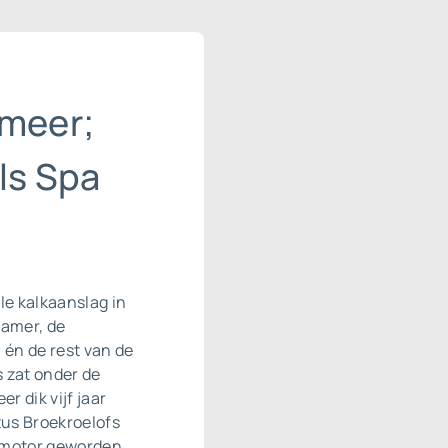
 meer;
ls Spa
le kalkaanslag in
kamer, de
 én de rest van de
s zat onder de
r dik vijf jaar
tus Broekroelofs
romotor geworden