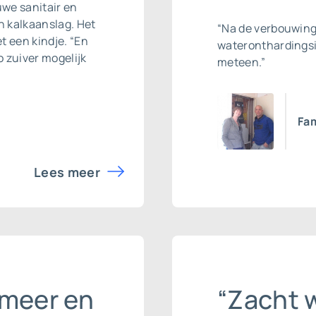
we sanitair en
 kalkaanslag. Het
“Na de verbouwing
t een kindje. “En
wateronthardingsi
o zuiver mogelijk
meteen.”
Fam
Lees meer
 meer en
“Zacht w