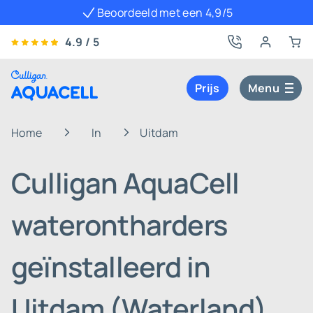
Beoordeeld met een 4,9/5
4.9 / 5
Prijs
Menu
Home
In
Uitdam
Culligan AquaCell
waterontharders
geïnstalleerd in
Uitdam (Waterland)