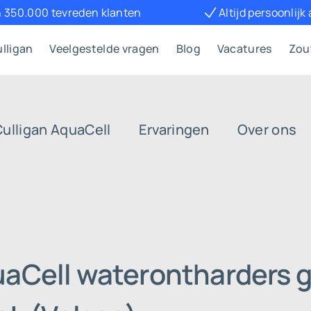
 350.000 tevreden klanten
Altijd persoonlijk
lligan
Veelgestelde vragen
Blog
Vacatures
Zou
Culligan AquaCell
Ervaringen
Over ons
uaCell waterontharders g