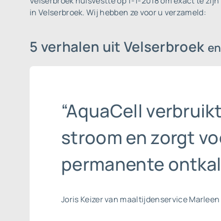
Velserbroek huisvestte op 1-1-2018 om exact te zijn
in Velserbroek. Wij hebben ze voor u verzameld:
5 verhalen uit Velserbroek
en
“AquaCell verbruik
stroom en zorgt vo
permanente ontkal
Joris Keizer van maaltijdenservice Marleen