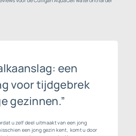
eviews voor de Culligan AquaCell waterontharder
alkaanslag: een
g voor tijdgebrek
ge gezinnen.”
ordat u zelf deel uitmaakt van een jong
misschien een jong gezin kent, komt u door