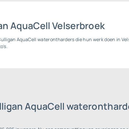
gan AquaCell Velserbroek
Culligan AquaCell waterontharders die hun werk doen in Ve
o's.
lligan AquaCell wateronthard