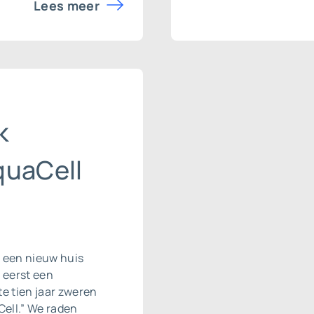
Lees meer
k
quaCell
r een nieuw huis
r eerst een
te tien jaar zweren
ell.” We raden