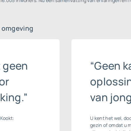
 16.005 inwoners.
Nu een samenvatting van ervaringen en r
 omgeving
t geen
“Geen k
or
oplossin
king.”
van jon
 Kookt:
U kent het wel, do
gezin of omdat u 