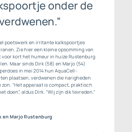
lkspoortje onder de
 verdwenen.”
el poetswerk en irritante kalkspoortjes
kranen. Zie hier een kleine opsomming van
t voor kort het humeur in huize Rustenburg
en. Maar sinds Dirk (58) en Marjo (54)
perdoes in mei 2014 hun AquaCell-
eten plaatsen, verdwenen die narigheden
 zon. “Het apparaat is compact, praktisch
t doen”, aldus Dirk. “Wij zijn dik tevreden.”
k en Marjo Rustenburg