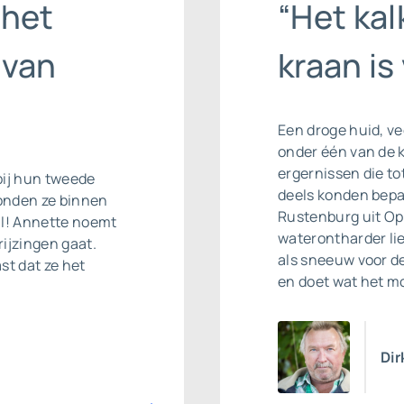
 het
“Het ka
 van
kraan is
Een droge huid, ve
onder één van de 
ergernissen die to
bij hun tweede
deels konden bepal
onden ze binnen
Rustenburg uit Op
ll! Annette noemt
waterontharder li
ijzingen gaat.
als sneeuw voor de
st dat ze het
en doet wat het moe
Dir