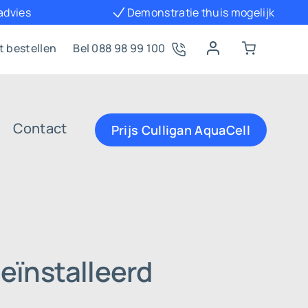
 advies
Demonstratie thuis mogelijk
t bestellen
Bel 088 98 99 100
Contact
Prijs Culligan AquaCell
eïnstalleerd