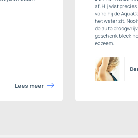
af. Hij wist precie
vond hij de AquaCel
het water zit. No
de auto droogwrij
geschenk bleek he
eczeem.
Den
Lees meer