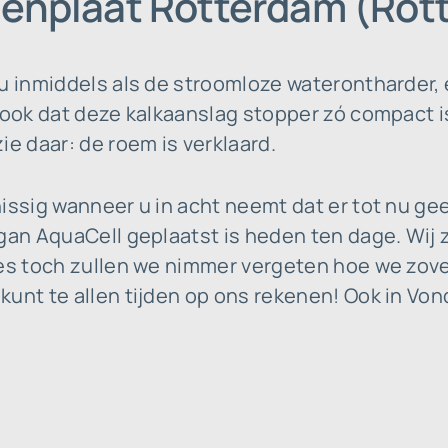
genplaat Rotterdam (Rot
 u inmiddels als de stroomloze waterontharder,
n ook dat deze kalkaanslag stopper zó compact 
ie daar: de roem is verklaard.
issig wanneer u in acht neemt dat er tot nu ge
gan AquaCell geplaatst is heden ten dage. Wij z
ces toch zullen we nimmer vergeten hoe we zove
kunt te allen tijden op ons rekenen! Ook in Vo