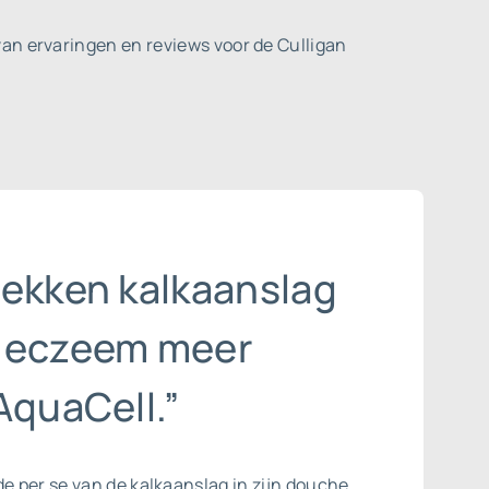
an ervaringen en reviews voor de Culligan
lekken kalkaanslag
 eczeem meer
AquaCell.”
de per se van de
kalkaanslag
in zijn douche