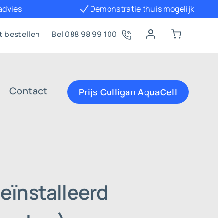
 advies
Demonstratie thuis mogelijk
t bestellen
Bel 088 98 99 100
Contact
Prijs Culligan AquaCell
eïnstalleerd