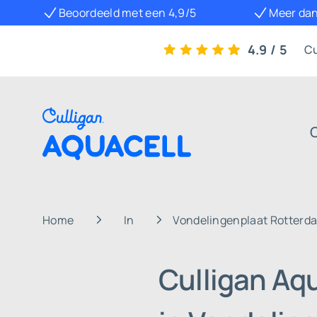
Beoordeeld met een 4,9/5
Meer dan
4.9 / 5
Cu
Home
In
Vondelingenplaat Rotterd
Culligan Aq