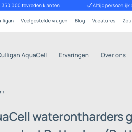
 350.000 tevreden klanten
Altijd persoonlijk
lligan
Veelgestelde vragen
Blog
Vacatures
Zou
Culligan AquaCell
Ervaringen
Over ons
am
uaCell waterontharders g