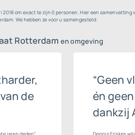
 2018 om exact te zijn 0 personen.
Hier een samenvatting v
erdam. We hebben ze voor u samengesteld:
plaat Rotterdam
en omgeving
harder,
“Geen v
 van de
én geen
dankzij 
ste jaren deden”
Dennis Friskes wil