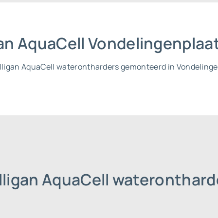
igan AquaCell Vondelingenpla
Culligan AquaCell waterontharders gemonteerd in Vondeling
lligan AquaCell wateronthar