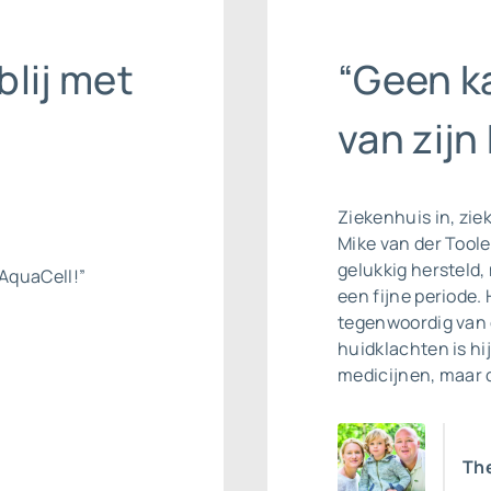
blij met
“Geen ka
van zijn
Ziekenhuis in, ziek
Mike van der Tool
gelukkig hersteld,
AquaCell!”
een fijne periode. 
tegenwoordig van 
huidklachten is hi
medicijnen, maar 
Th