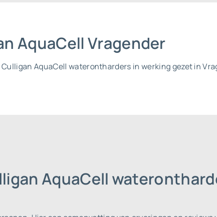
igan AquaCell Vragender
l Culligan AquaCell waterontharders in werking gezet in Vra
lligan AquaCell wateronthar