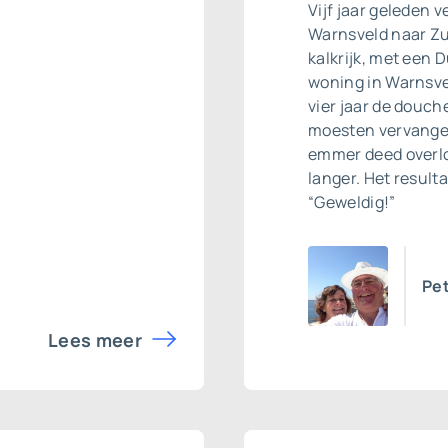
Vijf jaar geleden 
Warnsveld naar Zut
kalkrijk, met een 
woning in Warnsvel
vier jaar de douc
moesten vervangen
emmer deed overlop
langer. Het result
“Geweldig!”
Pet
Lees meer