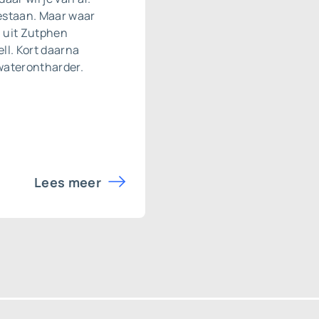
estaan. Maar waar
l uit Zutphen
ll. Kort daarna
waterontharder
.
Lees meer