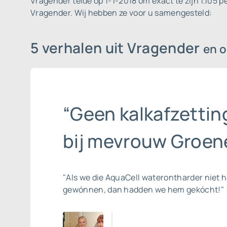
Vragender telde op 1-1-2018 om exact te zijn 1.105 
Vragender. Wij hebben ze voor u samengesteld:
5 verhalen uit Vragender
en 
“Geen kalkafzettin
bij mevrouw Groene
"Als we die AquaCell waterontharder niet 
gewónnen, dan hadden we hem gekócht!"