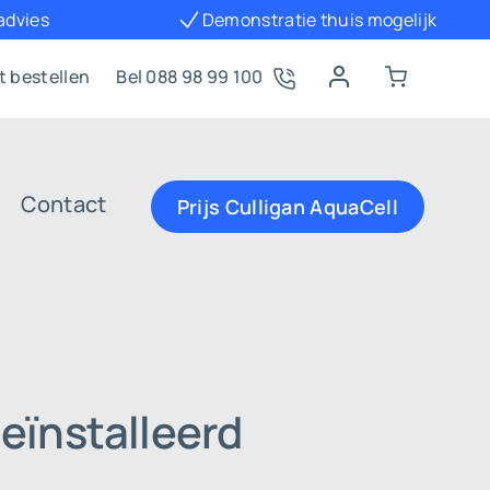
 advies
Demonstratie thuis mogelijk
t bestellen
Bel 088 98 99 100
Contact
Prijs Culligan AquaCell
eïnstalleerd