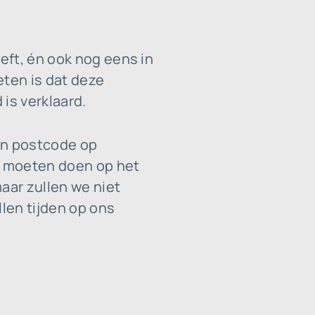
eft, én ook nog eens in
eten is dat deze
is verklaard.
en postcode op
l moeten doen op het
aar zullen we niet
llen tijden op ons