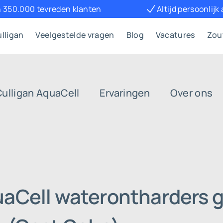
 350.000 tevreden klanten
Altijd persoonlijk
lligan
Veelgestelde vragen
Blog
Vacatures
Zou
Culligan AquaCell
Ervaringen
Over ons
uaCell waterontharders g