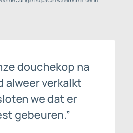
voor de Culligan AquaCell waterontharder in
nze douchekop na
jd alweer verkalkt
loten we dat er
est gebeuren.”