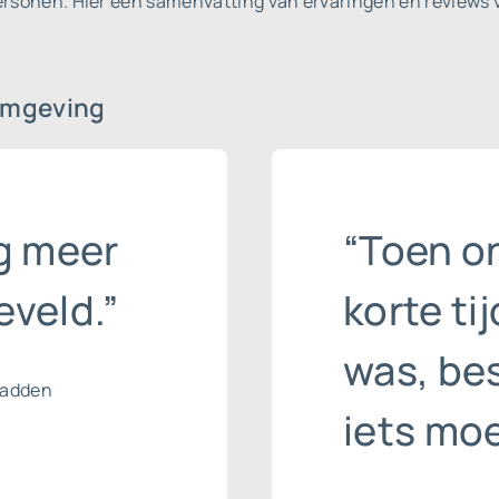
personen.
Hier een samenvatting van ervaringen en reviews 
omgeving
g meer
“Toen o
veld.”
korte ti
was, bes
hadden
iets mo