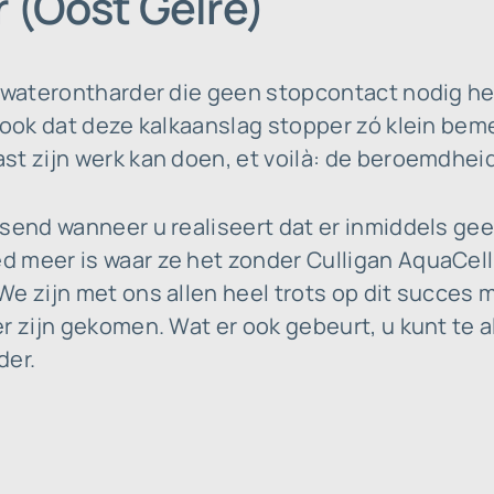
 (Oost Gelre)
e waterontharder die geen stopcontact nodig he
 ook dat deze kalkaanslag stopper zó klein bem
t zijn werk kan doen, et voilà: de beroemdheid 
ssend wanneer u realiseert dat er inmiddels ge
 meer is waar ze het zonder Culligan AquaCel
e zijn met ons allen heel trots op dit succes m
r zijn gekomen. Wat er ook gebeurt, u kunt te a
der.