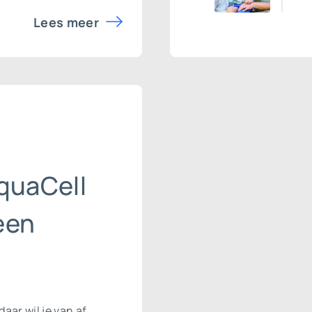
Lees meer
quaCell
een
daar wil je van af.