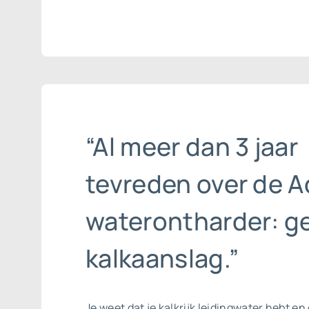
“Al meer dan 3 jaar
tevreden over de A
waterontharder: g
kalkaanslag.”
Je weet dat je kalkrijk leidingwater hebt en 