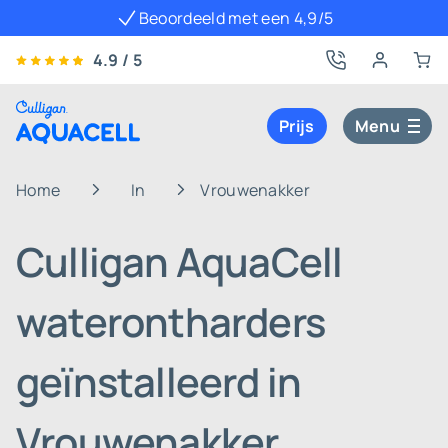
Beoordeeld met een 4,9/5
4.9 / 5
Prijs
Menu
Home
In
Vrouwenakker
Culligan AquaCell
waterontharders
geïnstalleerd in
Vrouwenakker