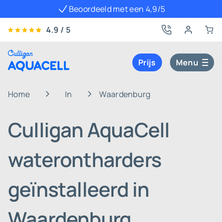
Beoordeeld met een 4,9/5
4.9 / 5
Prijs
Menu
Home
In
Waardenburg
Culligan AquaCell
waterontharders
geïnstalleerd in
Waardenburg