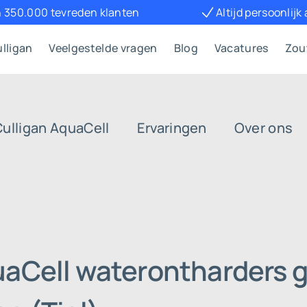
 350.000 tevreden klanten
Altijd persoonlijk
lligan
Veelgestelde vragen
Blog
Vacatures
Zou
Culligan AquaCell
Ervaringen
Over ons
uaCell waterontharders g