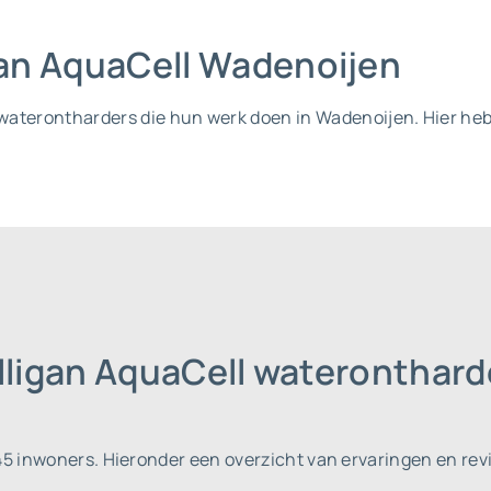
igan AquaCell Wadenoijen
ll waterontharders die hun werk doen in Wadenoijen. Hier h
ulligan AquaCell wateronthar
45 inwoners.
Hieronder een overzicht van ervaringen en rev