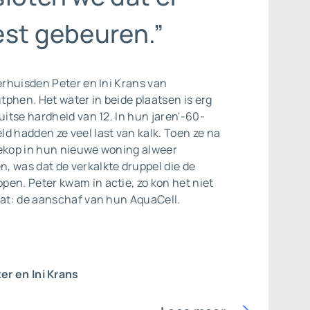
est gebeuren.”
verhuisden Peter en Ini Krans van
phen. Het water in beide plaatsen is erg
Duitse hardheid van 12. In hun jaren'-60-
d hadden ze veel last van kalk. Toen ze na
hekop in hun nieuwe woning alweer
, was dat de verkalkte druppel die de
en. Peter kwam in actie, zo kon het niet
aat: de aanschaf van hun AquaCell.
er en Ini Krans