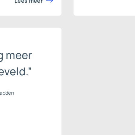
Lees meer
g meer
veld.”
hadden