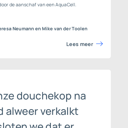
door de aanschaf van een AquaCell.
eresa Neumann en Mike van der Toolen
Lees meer
nze douchekop na
jd alweer verkalkt
loten we dat er