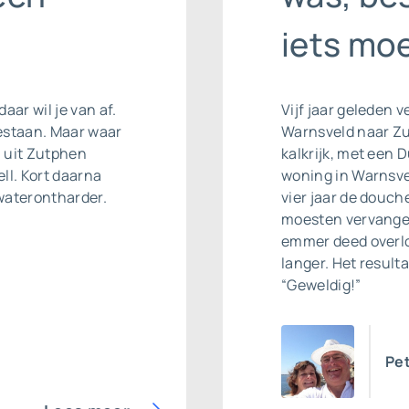
iets mo
daar wil je van af.
Vijf jaar geleden 
estaan. Maar waar
Warnsveld naar Zut
l uit Zutphen
kalkrijk, met een 
ll. Kort daarna
woning in Warnsvel
waterontharder
.
vier jaar de douc
moesten vervangen
emmer deed overlop
langer. Het result
“Geweldig!”
Pet