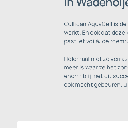
in Wadenoije
Culligan AquaCell is d
werkt. En ook dat deze 
past, et voilà: de roemr
Helemaal niet zo verra
meer is waar ze het zo
enorm blij met dit suc
ook mocht gebeuren, u 