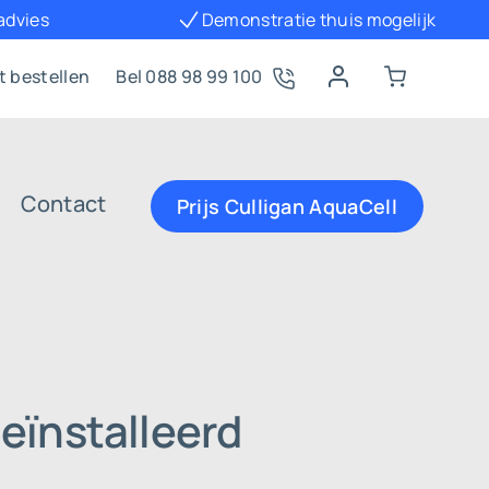
 advies
Demonstratie thuis mogelijk
t bestellen
Bel 088 98 99 100
Contact
Prijs Culligan AquaCell
eïnstalleerd