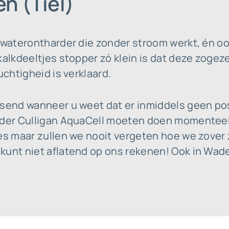
n (Tiel)
e waterontharder die zonder stroom werkt, én o
kalkdeeltjes stopper zó klein is dat deze zoge
uchtigheid is verklaard.
ssend wanneer u weet dat er inmiddels geen po
nder Culligan AquaCell moeten doen momenteel. 
ces maar zullen we nooit vergeten hoe we zover
kunt niet aflatend op ons rekenen! Ook in Wad