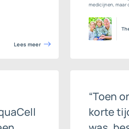
medicijnen, maar 
Th
Lees meer
“Toen o
quaCell
korte ti
een
was, bes