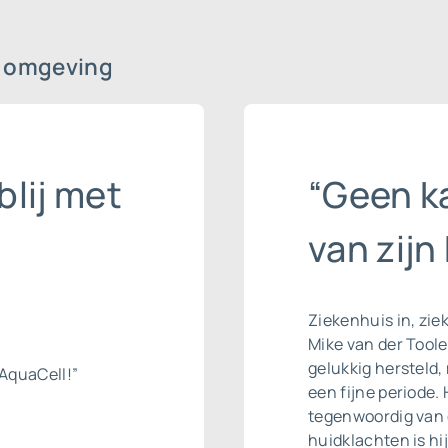
 omgeving
blij met
“Geen ka
van zijn
Ziekenhuis in, ziek
Mike van der Tool
gelukkig hersteld,
AquaCell!”
een fijne periode. 
tegenwoordig van 
huidklachten is hi