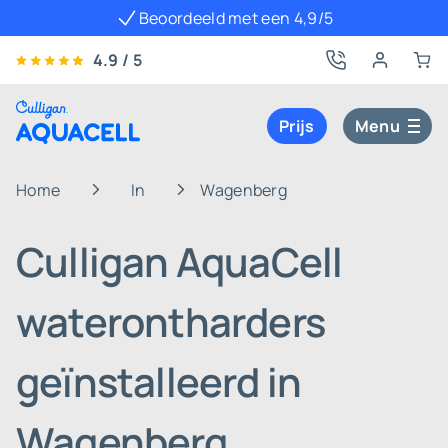
Beoordeeld met een 4,9/5
4.9 / 5
Prijs
Menu
Home
In
Wagenberg
Culligan AquaCell
waterontharders
geïnstalleerd in
Wagenberg