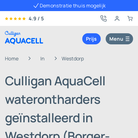
Demonstratie thuis mogelijk
4.9 / 5
Prijs
Menu
Home
In
Westdorp
Culligan AquaCell
waterontharders
geïnstalleerd in
Westdorp (Borger-