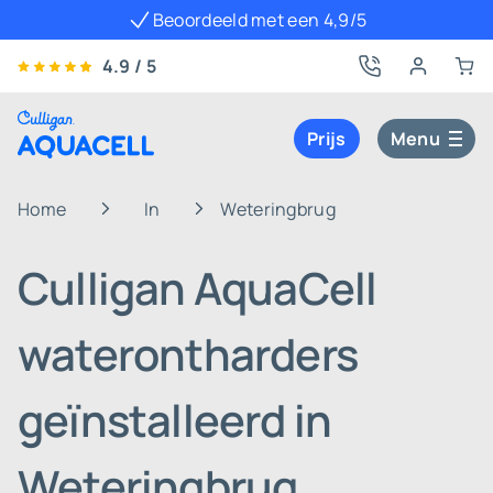
Beoordeeld met een 4,9/5
4.9 / 5
Prijs
Menu
Home
In
Weteringbrug
Culligan AquaCell
waterontharders
geïnstalleerd in
Weteringbrug