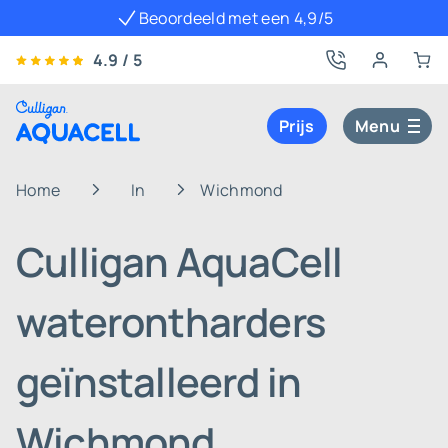
Beoordeeld met een 4,9/5
4.9 / 5
Prijs
Menu
Home
In
Wichmond
Culligan AquaCell
waterontharders
geïnstalleerd in
Wichmond