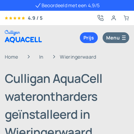
Beoordeeld met een 4,9/5
4.9 / 5
Prijs
Menu
Home
In
Wieringerwaard
Culligan AquaCell
waterontharders
geïnstalleerd in
Wieringerwaard