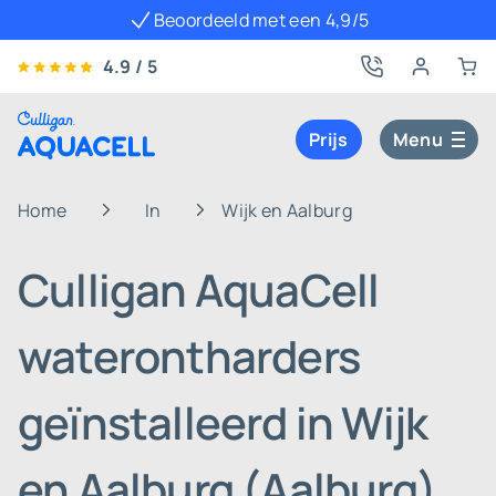
Beoordeeld met een 4,9/5
4.9 / 5
Prijs
Menu
Home
In
Wijk en Aalburg
Culligan AquaCell
waterontharders
geïnstalleerd in Wijk
en Aalburg (Aalburg)