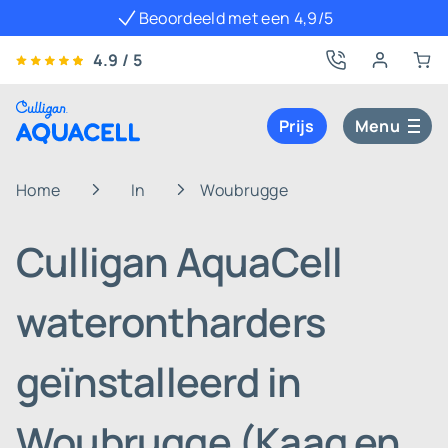
Beoordeeld met een 4,9/5
4.9 / 5
Prijs
Menu
Home
In
Woubrugge
Culligan AquaCell
waterontharders
geïnstalleerd in
Woubrugge (Kaag en