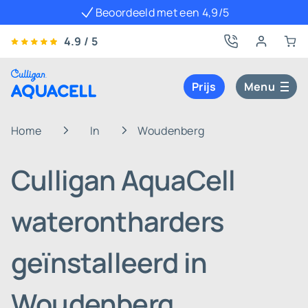
Beoordeeld met een 4,9/5
4.9 / 5
Prijs
Menu
Home
In
Woudenberg
Culligan AquaCell
waterontharders
geïnstalleerd in
Woudenberg