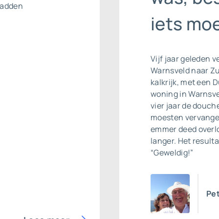
hadden
iets mo
Vijf jaar geleden 
Warnsveld naar Zut
kalkrijk, met een 
woning in Warnsvel
vier jaar de douc
moesten vervangen
emmer deed overlop
langer. Het result
“Geweldig!”
Pet