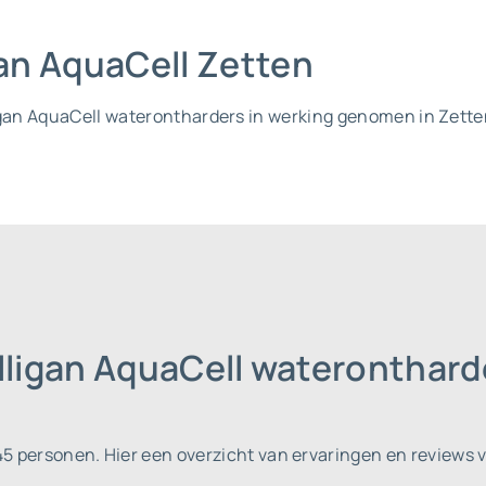
gan AquaCell Zetten
igan AquaCell waterontharders in werking genomen in Zetten
lligan AquaCell wateronthard
145 personen.
Hier een overzicht van ervaringen en reviews 