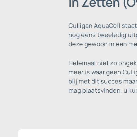
in Zetten (
Culligan AquaCell staa
nog eens tweeledig uitg
deze gewoon in een mete
Helemaal niet zo ongek
meer is waar geen Culli
blij met dit succes ma
mag plaatsvinden, u kun