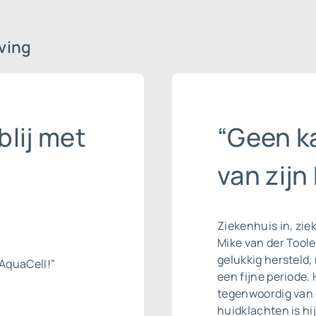
ving
blij met
“Geen ka
van zijn
Ziekenhuis in, ziek
Mike van der Tool
gelukkig hersteld,
AquaCell!”
een fijne periode. 
tegenwoordig van 
huidklachten is hi