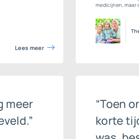
medicijnen, maar 
Th
Lees meer
g meer
“Toen o
veld.”
korte ti
was, bes