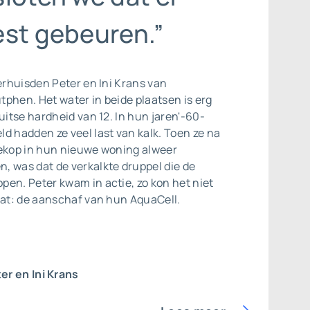
est gebeuren.”
verhuisden Peter en Ini Krans van
phen. Het water in beide plaatsen is erg
Duitse hardheid van 12. In hun jaren'-60-
d hadden ze veel last van kalk. Toen ze na
hekop in hun nieuwe woning alweer
, was dat de verkalkte druppel die de
en. Peter kwam in actie, zo kon het niet
aat: de aanschaf van hun AquaCell.
er en Ini Krans