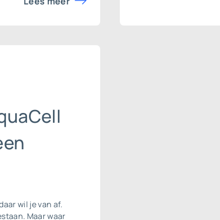
Lees meer
quaCell
een
daar wil je van af.
estaan. Maar waar