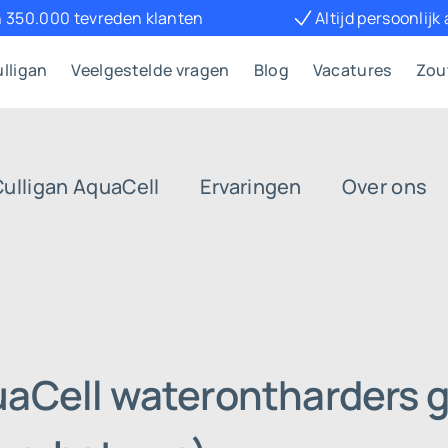
 350.000 tevreden klanten
Altijd persoonlijk
lligan
Veelgestelde vragen
Blog
Vacatures
Zou
Culligan AquaCell
Ervaringen
Over ons
uaCell waterontharders g