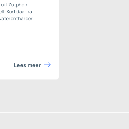
l uit Zutphen
ll. Kort daarna
waterontharder
.
Lees meer