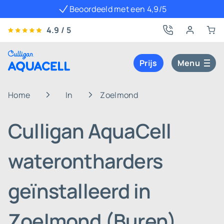
Beoordeeld met een 4,9/5
4.9 / 5
Prijs
Menu
Home
In
Zoelmond
Culligan AquaCell
waterontharders
geïnstalleerd in
Zoelmond (Buren)