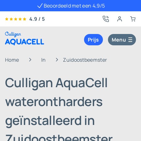
Beoordeeld met een 4,9/5
4.9 / 5
Prijs
Menu
Home
In
Zuidoostbeemster
Culligan AquaCell
waterontharders
geïnstalleerd in
Zuidoostbeemster