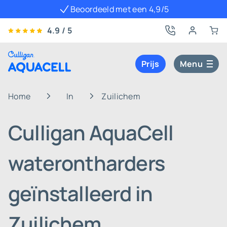
Beoordeeld met een 4,9/5
4.9 / 5
Prijs
Menu
Home
In
Zuilichem
Culligan AquaCell
waterontharders
geïnstalleerd in
Zuilichem