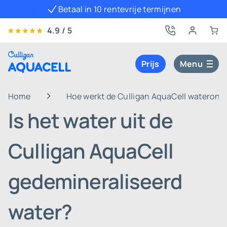
Betaal in 10 rentevrije termijnen
4.9 / 5
Prijs
Menu
Home
Hoe werkt de Culligan AquaCell wateront
Is het water uit de
Culligan AquaCell
gedemineraliseerd
water?