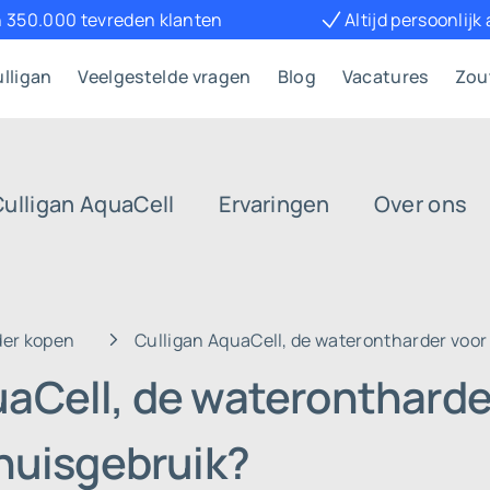
 350.000 tevreden klanten
Altijd persoonlijk
lligan
Veelgestelde vragen
Blog
Vacatures
Zou
Culligan AquaCell
Ervaringen
Over ons
der kopen
Culligan AquaCell, de waterontharder voor 
uaCell, de waterontharde
thuisgebruik?