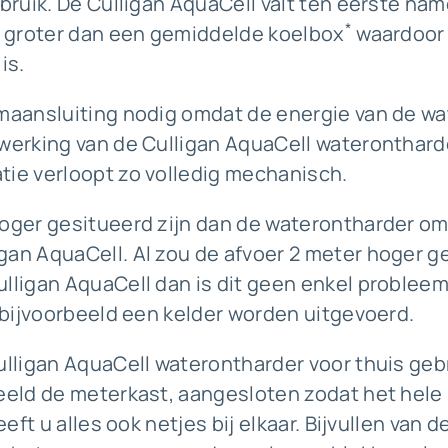
bruik. De Culligan AquaCell valt ten eerste name
*
et groter dan een gemiddelde koelbox
waardoor 
is.
omaansluiting nodig omdat de energie van de wa
 werking van de Culligan AquaCell wateronthard
tie verloopt zo volledig mechanisch.
hoger gesitueerd zijn dan de waterontharder om
gan AquaCell. Al zou de afvoer 2 meter hoger g
lligan AquaCell dan is dit geen enkel probleem
n bijvoorbeeld een kelder worden uitgevoerd.
ulligan AquaCell waterontharder voor thuis gebr
beeld de meterkast, aangesloten zodat het hele
eeft u alles ook netjes bij elkaar. Bijvullen van 