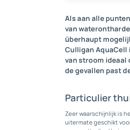
Als aan alle punten
van waterontharder
überhaupt mogelijk
Culligan AquaCell 
van stroom ideaal o
de gevallen past d
Particulier th
Zeer waarschijnlijk is 
uitermate geschikt voo