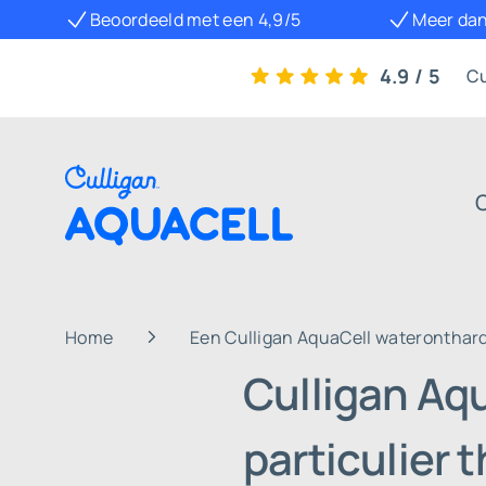
Beoordeeld met een 4,9/5
Meer dan
4.9 / 5
Cu
Home
Een Culligan AquaCell wateronthar
Culligan Aq
particulier 