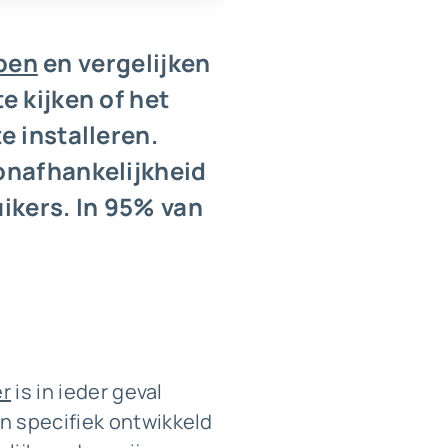
pen
en vergelijken
e kijken of het
e installeren.
onafhankelijkheid
uikers. In 95% van
er
is in ieder geval
n specifiek ontwikkeld