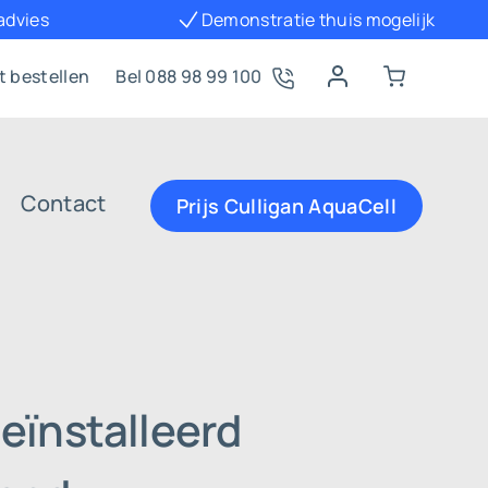
 advies
Demonstratie thuis mogelijk
t bestellen
Bel 088 98 99 100
Contact
Prijs Culligan AquaCell
eïnstalleerd