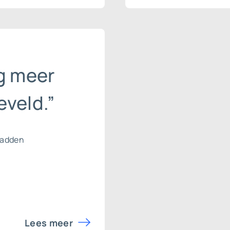
g meer
veld.”
hadden
Lees meer