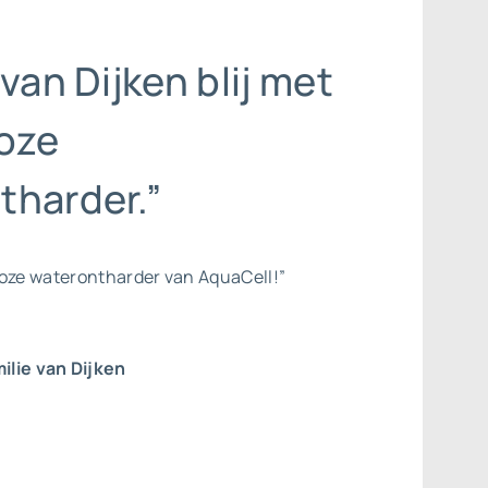
 van Dijken blij met
oze
tharder.”
loze waterontharder van AquaCell!”
ilie van Dijken