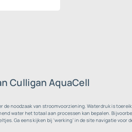
n Culligan AquaCell
der de noodzaak van stroomvoorziening. Waterdruk is toere
omend water het totaal aan processen kan bepalen. Bijvoorbe
tjes. Ga eens kijken bij ‘werking’ in de site navigatie voo