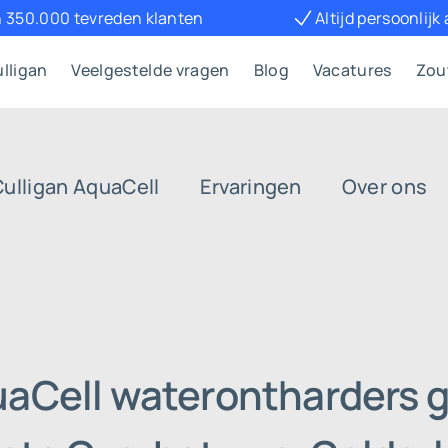
 350.000 tevreden klanten
Altijd persoonlijk
lligan
Veelgestelde vragen
Blog
Vacatures
Zou
Culligan AquaCell
Ervaringen
Over ons
uaCell waterontharders g