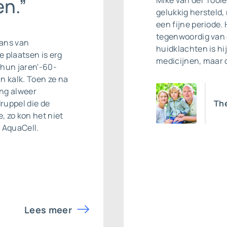
n.”
Mike van der Tool
gelukkig hersteld,
een fijne periode. 
tegenwoordig van 
rans van
huidklachten is hi
 plaatsen is erg
medicijnen, maar 
n hun jaren'-60-
n kalk. Toen ze na
ing alweer
ruppel die de
Th
, zo kon het niet
 AquaCell.
Lees meer