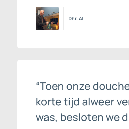
Dhr. Al
“Toen onze douch
korte tijd alweer ve
was, besloten we d