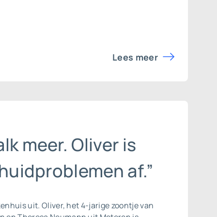
Lees meer
lk meer. Oliver is
 huidproblemen af.”
enhuis uit. Oliver, het 4-jarige zoontje van