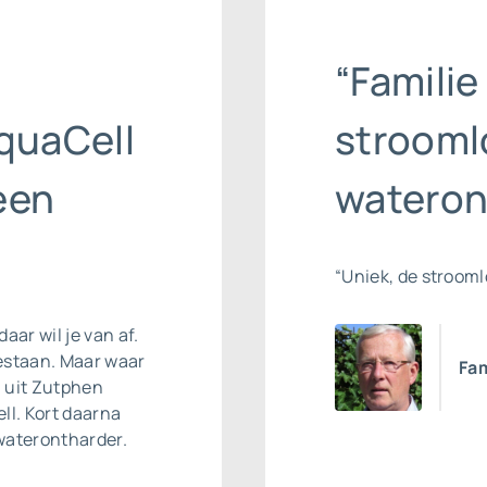
“Familie
quaCell
strooml
een
wateron
“Uniek, de stroom
daar wil je van af.
estaan. Maar waar
Fam
l uit Zutphen
ll. Kort daarna
waterontharder
.