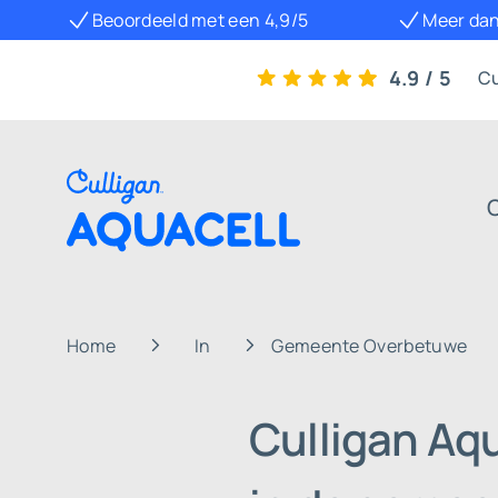
Beoordeeld met een 4,9/5
Meer dan
4.9 / 5
Cu
Home
In
Gemeente Overbetuwe
Culligan Aq