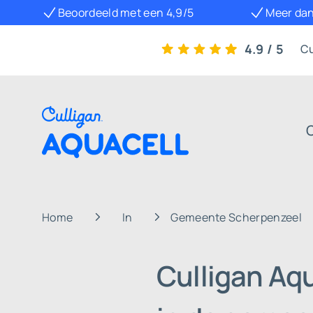
Beoordeeld met een 4,9/5
Meer dan
4.9 / 5
Cu
Home
In
Gemeente Scherpenzeel
Culligan Aq