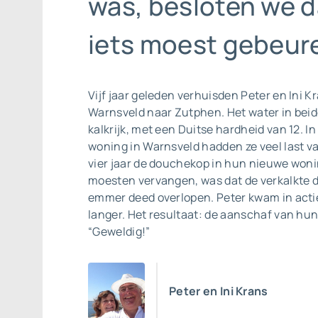
was, besloten we d
iets moest gebeure
Vijf jaar geleden verhuisden Peter en Ini K
Warnsveld naar Zutphen. Het water in beide
kalkrijk, met een Duitse hardheid van 12. I
woning in Warnsveld hadden ze veel last va
vier jaar de douchekop in hun nieuwe won
moesten vervangen, was dat de verkalkte d
emmer deed overlopen. Peter kwam in actie
langer. Het resultaat: de aanschaf van hun
“Geweldig!”
Peter en Ini Krans