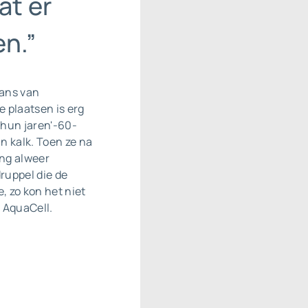
at er
n.”
rans van
 plaatsen is erg
n hun jaren'-60-
n kalk. Toen ze na
ing alweer
ruppel die de
, zo kon het niet
 AquaCell.