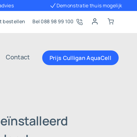
 advies
Demonstratie thuis mogelijk
t bestellen
Bel 088 98 99 100
Contact
Prijs Culligan AquaCell
eïnstalleerd