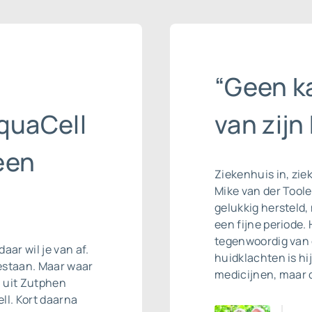
“Geen ka
quaCell
van zijn
een
Ziekenhuis in, ziek
Mike van der Tool
gelukkig hersteld,
een fijne periode. 
tegenwoordig van 
daar wil je van af.
huidklachten is hi
estaan. Maar waar
medicijnen, maar 
l uit Zutphen
ll. Kort daarna