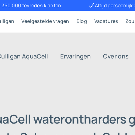
 350.000 tevreden klanten
Altijd persoonlijk
lligan
Veelgestelde vragen
Blog
Vacatures
Zou
Culligan AquaCell
Ervaringen
Over ons
uaCell waterontharders g