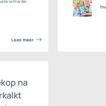
waterontharder
.
Th
Lees meer
ekop na
rkalkt