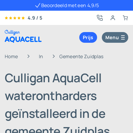
Beoordeeld met een 4,9/5
4.9 / 5
Prijs
Menu
Home
In
Gemeente Zuidplas
Culligan AquaCell
waterontharders
geïnstalleerd in de
gemeente Zuidplas,