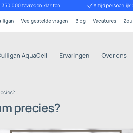
 350.000 tevreden klanten
Altijd persoonlijk
lligan
Veelgestelde vragen
Blog
Vacatures
Zou
Culligan AquaCell
Ervaringen
Over ons
recies?
um precies?