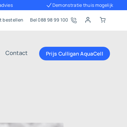
 advies
Demonstratie thuis mogelijk
t bestellen
Bel 088 98 99 100
Contact
Prijs Culligan AquaCell