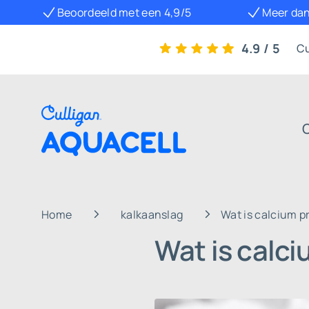
Beoordeeld met een 4,9/5
Meer dan
4.9 / 5
Cu
Home
kalkaanslag
Wat is calcium p
Wat is calci