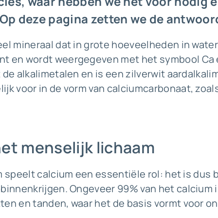
cies, waar hebben we het voor nodig e
Op deze pagina zetten we de antwoord
eel mineraal dat in grote hoeveelheden in wate
ent en wordt weergegeven met het symbool C
de alkalimetalen en is een zilverwit aardalkalim
jk voor in de vorm van calciumcarbonaat, zoals 
et menselijk lichaam
m speelt calcium een essentiële rol: het is dus 
 binnenkrijgen. Ongeveer 99% van het calcium 
ten en tanden, waar het de basis vormt voor on