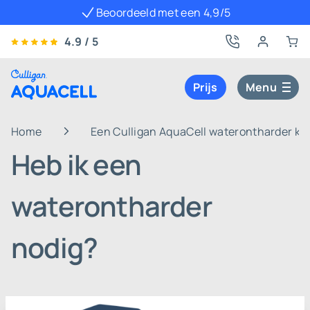
Beoordeeld met een 4,9/5
4.9 / 5
Prijs
Menu
Home
Een Culligan AquaCell waterontharder k
Heb ik een
waterontharder
nodig?