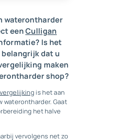
en waterontharder
ect een
Culligan
informatie? Is het
 belangrijk dat u
 vergelijking maken
aterontharder shop?
svergelijking
is het aan
uw waterontharder. Gaat
orbereiding het halve
arbij vervolgens net zo