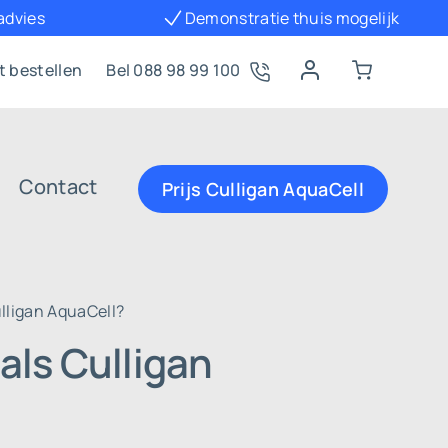
 advies
Demonstratie thuis mogelijk
t bestellen
Bel 088 98 99 100
Contact
Prijs Culligan AquaCell
lligan AquaCell?
als Culligan