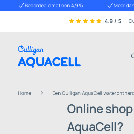
Beoordeeld met een 4,9/5
Meer dan
4.9 / 5
Cu
Home
Een Culligan AquaCell wateronthar
Online shop
AquaCell?