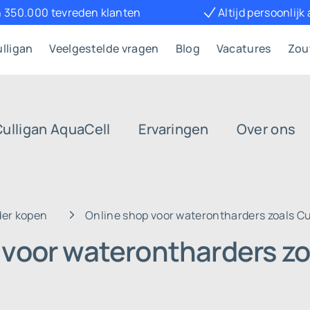
 350.000 tevreden klanten
Altijd persoonlijk
lligan
Veelgestelde vragen
Blog
Vacatures
Zou
Culligan AquaCell
Ervaringen
Over ons
der kopen
Online shop voor waterontharders zoals Cu
 voor waterontharders zo