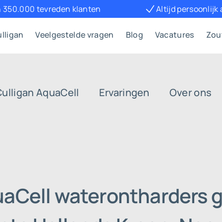
 350.000 tevreden klanten
Altijd persoonlijk
lligan
Veelgestelde vragen
Blog
Vacatures
Zou
Culligan AquaCell
Ervaringen
Over ons
uaCell waterontharders g