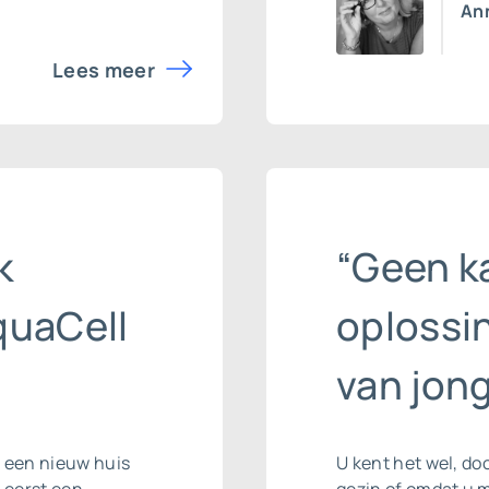
Ann
Lees meer
k
“Geen k
quaCell
oplossin
van jon
r een nieuw huis
U kent het wel, do