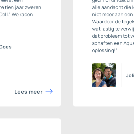
r eerst een
gezin of omdat u 
te tien jaar zweren
alle aandacht die 
ell.” We raden
niet meer aan een
Waardoor de tegels
wat lastig te verw
dat probleem tot v
schaften een Aqua
 Goes
oplossing!”
Jol
Lees meer