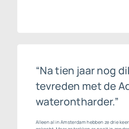
“Na tien jaar nog di
tevreden met de A
waterontharder.”
Alleen al in Amsterdam hebben ze drie kee