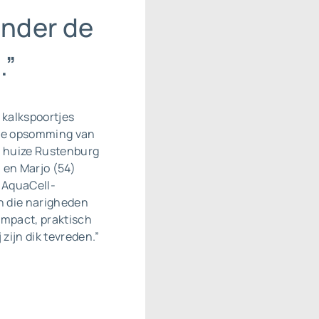
onder de
.”
 kalkspoortjes
ine opsomming van
in huize Rustenburg
 en Marjo (54)
 AquaCell-
n die narigheden
ompact, praktisch
 zijn dik tevreden.”