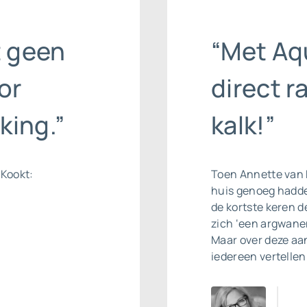
t geen
“Met Aq
or
direct r
king.”
kalk!”
 Kookt:
Toen Annette van 
huis genoeg hadde
de kortste keren 
zich ‘een argwanen
Maar over deze aan
iedereen vertellen