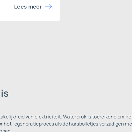
Lees meer
is
kelijkheid van elektriciteit. Waterdruk is toereikend om he
 het regeneratieproces als de harsbolletjes verzadigen met ka
appen.