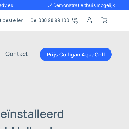
 advies
Demonstratie thuis mogelijk
t bestellen
Bel 088 98 99 100
Contact
Prijs Culligan AquaCell
eïnstalleerd