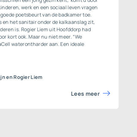
misschien een jong gezin kent, komt u door
kinderen, werk en een sociaal leven vragen
 goede poetsbeurt van de badkamer toe.
 en het sanitair onder de kalkaanslag zit,
ijderen is. Rogier Liem uit Hoofddorp had
oor kort ook. Maar nu niet meer. “We
Cell waterontharder aan. Een ideale
ijn en Rogier Liem
Lees meer