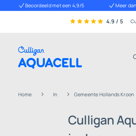
Beoordeeld met een 4,9/5
Meer dan
4.9 / 5
Cu
Home
In
Gemeente Hollands Kroon
Culligan Aq