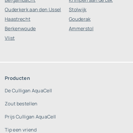
Bergambacht
Krimpen aan de Lek
Ouderkerk aan den IJssel
Stolwijk
Haastrecht
Gouderak
Berkenwoude
Ammerstol
Vlist
Producten
De Culligan AquaCell
Zout bestellen
Prijs Culligan AquaCell
Tip een vriend