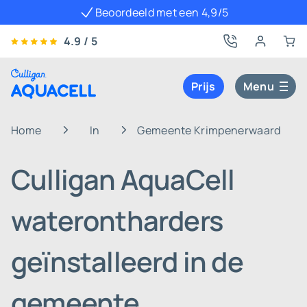
Beoordeeld met een 4,9/5
4.9 / 5
Prijs
Menu
Home
In
Gemeente Krimpenerwaard
Culligan AquaCell
waterontharders
geïnstalleerd in de
gemeente