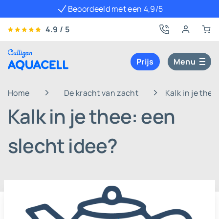
Beoordeeld met een 4,9/5
4.9 / 5
Prijs
Menu
Home
De kracht van zacht
Kalk in je thee
Kalk in je thee: een
slecht idee?