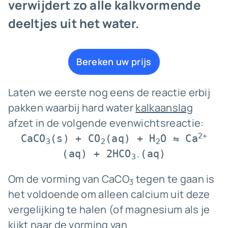
verwijdert zo alle kalkvormende
deeltjes uit het water.
Bereken uw prijs
Laten we eerste nog eens de reactie erbij
pakken waarbij hard water
kalkaanslag
afzet in de volgende evenwichtsreactie:
2+
CaCO
(s) + CO
(aq) + H
O ⇋ Ca
3
2
2
(aq) + 2HCO
(aq)
3-
Om de vorming van CaCO
tegen te gaan is
3
het voldoende om alleen calcium uit deze
vergelijking te halen (of magnesium als je
kijkt naar de vorming van