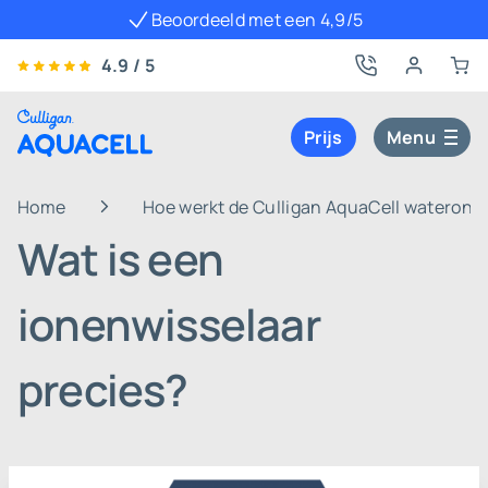
Beoordeeld met een 4,9/5
4.9 / 5
Prijs
Menu
Home
Hoe werkt de Culligan AquaCell wateront
Wat is een
ionenwisselaar
precies?