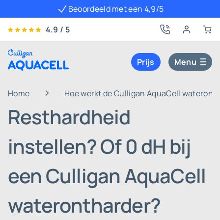
Beoordeeld met een 4,9/5
4.9 / 5
Prijs
Menu
Home
Hoe werkt de Culligan AquaCell wateront
Resthardheid
instellen? Of 0 dH bij
een Culligan AquaCell
waterontharder?