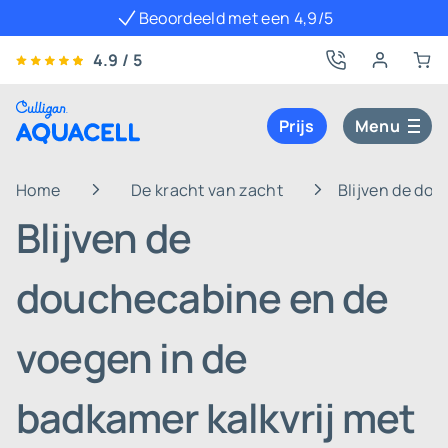
Beoordeeld met een 4,9/5
4.9 / 5
Prijs
Menu
Home
De kracht van zacht
Blijven de dou
Blijven de
douchecabine en de
voegen in de
badkamer kalkvrij met