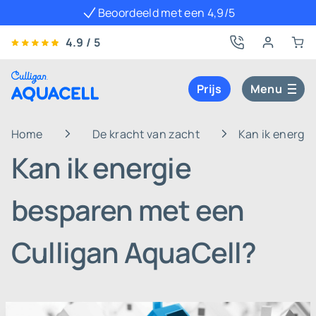
Beoordeeld met een 4,9/5
4.9 / 5
Prijs
Menu
Home
De kracht van zacht
Kan ik energi
Kan ik energie
besparen met een
Culligan AquaCell?