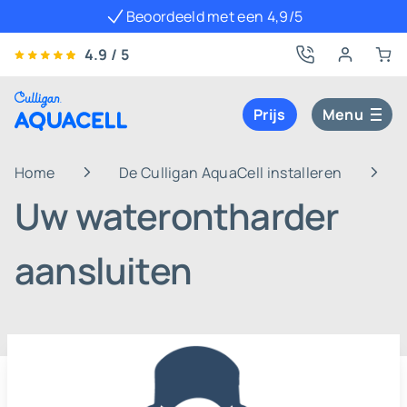
Beoordeeld met een 4,9/5
4.9 / 5
Prijs
Menu
Home
De Culligan AquaCell installeren
Uw
Uw waterontharder
aansluiten